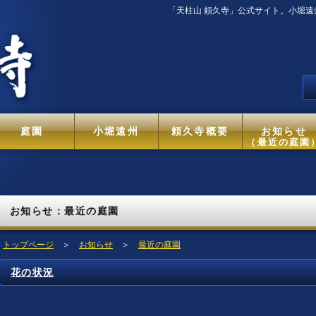
「天柱山 頼久寺」公式サイト。小堀
庭園
小堀遠州
頼久寺概要
お知らせ
（最近の庭園
お知らせ：最近の庭園
トップページ
＞
お知らせ
＞
最近の庭園
花の状況