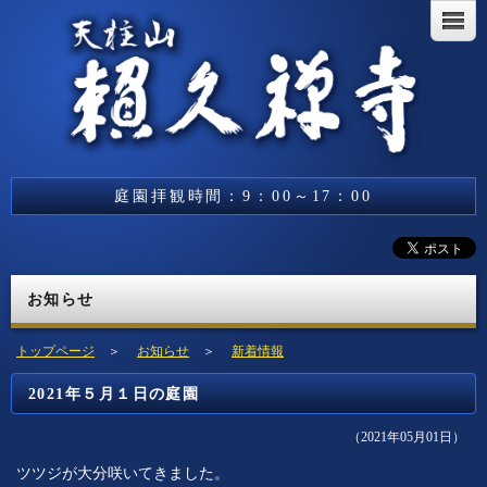
庭園拝観時間：9：00～17：00
お知らせ
トップページ
＞
お知らせ
＞
新着情報
2021年５月１日の庭園
（2021年05月01日）
ツツジが大分咲いてきました。