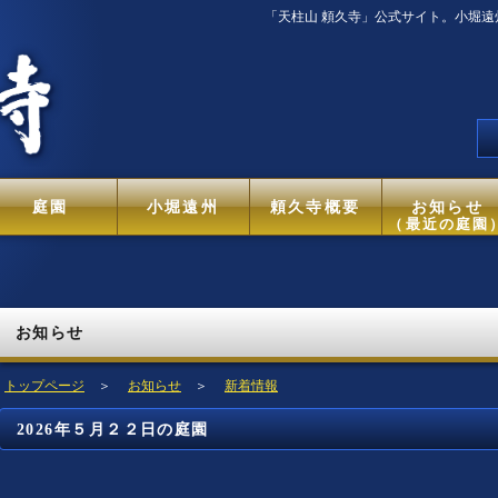
「天柱山 頼久寺」公式サイト。小堀
庭園
小堀遠州
頼久寺概要
お知らせ
（最近の庭園
お知らせ
トップページ
＞
お知らせ
＞
新着情報
2026年５月２２日の庭園